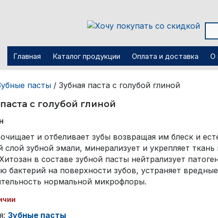
Главная
Каталог продукции
Оплата и доставка
О
Зубные пасты
/ Зубная паста с голубой глиной
паста с голубой глиной
н
очищает и отбеливает зубы возвращая им блеск и ест
 слой зубной эмали, минерализует и укрепляет ткань
 Хитозан в составе зубной пасты нейтрализует патог
ю бактерий на поверхности зубов, устраняет вредные
тельность нормальной микрофлоры.
ичии
я:
Зубные пасты