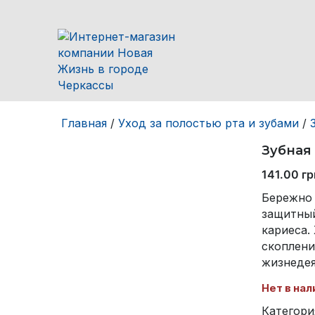
Главная
/
Уход за полостью рта и зубами
/
Зубная 
141.00
гр
Бережно 
защитный
кариеса.
скоплени
жизнедея
Нет в нал
Категори