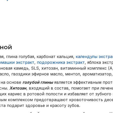
иной
я, глина голубая, карбонат кальция,
календулы экстра
омашки экстракт
,
подорожника экстракт
, яблока экс
новая камедь, SLS, хитозан, витаминный комплекс (А,
сло, гвоздики эфирное масло, ментол, ароматизатор, 
 на основе
голубой глины
является эффективным прот
есны.
Хитозан
, входящий в состав, помогает при лечен
х кариес в ротовой полости и избавляет от зубного 
ным комплексом предотвращают кровоточивость десе
ста подарит здоровье и красоту зубов.