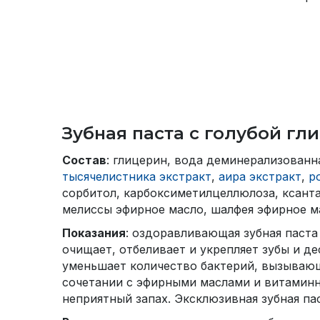
Зубная паста с голубой гл
Состав
: глицерин, вода деминерализованна
тысячелистника экстракт
,
аира экстракт
,
р
сорбитол, карбоксиметилцеллюлоза, ксанта
мелиссы эфирное масло, шалфея эфирное ма
Показания
: оздоравливающая зубная паста
очищает, отбеливает и укрепляет зубы и д
уменьшает количество бактерий, вызывающи
сочетании с эфирными маслами и витамин
неприятный запах. Эксклюзивная зубная па