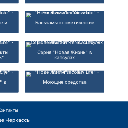
е и
Бальзамы косметические
акты
Серия "Новая Жизнь" в
ь"
капсулах
" в
Моющие средства
Контакты
де Черкассы