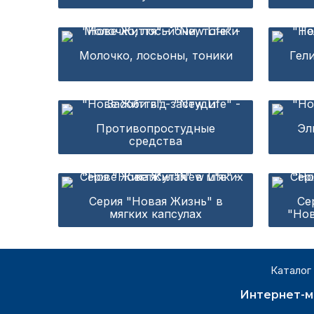
Молочко, лосьоны, тоники
Гел
Противопростудные
Эл
средства
Серия "Новая Жизнь" в
Се
мягких капсулах
"Нов
Каталог
Интернет-м