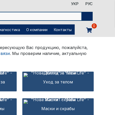
УКР
РУС
0
иагностика
О компании
Контакты
нтересующую Вас продукцию, пожалуйста,
связи
. Мы проверим наличие, актуальную
 за
Уход за телом
мы
Маски и скрабы