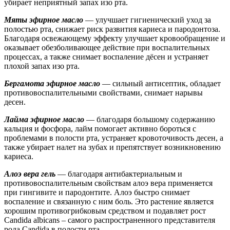
убирает неприятный запах изо рта.
Мяты эфирное масло
— улучшает гигиенический уход за
полостью рта, снижает риск развития кариеса и пародонтоза.
Благодаря освежающему эффекту улучшает кровообращение и
оказывает обезболивающее действие при воспалительных
процессах, а также снимает воспаление дёсен и устраняет
плохой запах изо рта.
Бергамота эфирное масло
— сильный антисептик, обладает
противовоспалительными свойствами, снимает нарывы
десен.
Лайма эфирное масло
— благодаря большому содержанию
кальция и фосфора, лайм помогает активно бороться с
проблемами в полости рта, устраняет кровоточивость десен, а
также убирает налет на зубах и препятствует возникновению
кариеса.
Алоэ вера гель
— благодаря антибактериальным и
противовоспалительным свойствам алоэ вера применяется
при гингивите и пародонтите. Алоэ быстро снимает
воспаление и связанную с ним боль. Это растение является
хорошим противогрибковым средством и подавляет рост
Candida albicans – самого распространенного представителя
рода Candida в полости рта.