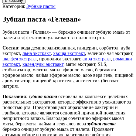
В корзину
Категория:
Зубные пасты
Зубная паста «Гелевая»
Зубная паста «Гелевая» — бережно очищает зубную эмаль от
налета и эффективно ухаживает за полостью рта.
Состав
: вода деминерализованная, глицерин, сорбитол, дуба
экстракт,
льна экстракт
,
хвоща экстракт
, зеленого чая экстракт,
шалфея экстракт
, прополиса экстракт,
аира экстракт
,
ромашки
экстракт
,
календулы экстракт
, мяты экстракт, SLS,
стабилизатор, ментол, мяты эфирное масло, бергамота
эфирное масло, лайма эфирное масло, алоэ вера гель, пищевой
ароматизатор, пищевой краситель, антисептик (бензоат
натрия).
Показания
:
зубная паста
основана на комплексе целебных
растительных экстрактов, которые эффективно ухаживают за
полостью рта. Предотвращают образование бактерий и
грибков, которые являются основной причиной появления
неприятного запаха. Благодаря сочетанию эфирных масел
мяты, бергамота, лайма и геля алоэ вера
зубная паста
бережно очищает зубную эмаль от налета. Проявляет
антимикробное и противовоспалительное действия.