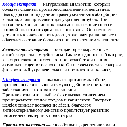
Хвоща экстракт
— натуральный анальгетик, который
обладает сильным противовоспалительным действием.
Благодаря свойству данной травы увеличивать абсорбцию
кальция, хвощ применяют для укрепления зубов. При
тонзиллитах и гингивитах помогает полоскание горла и
ротовой полости отваром полевого хвоща. Он помогает
устранить кровоточивость десен, заживляет ранки во рту и
облегчает состояние больного при воспаленном тонзиллите.
Зеленого чая экстракт
— обладает ярко выраженным
антибактериальным действием. Такие вредоносные бактерии,
как стрептококки, отступают при воздействии на них
активных веществ зеленого чая. Он в своем составе содержит
фтор, который укрепляет эмаль и противостоит кариесу.
Шалфея экстракт
— оказывает противомикробное,
противовоспалительное и вяжущее действие при таких
заболеваниях как стоматит и гингивит.
Противовоспалительный эффект вызван снижением
проницаемости стенок сосудов и капилляров. Экстракт
шалфея снимает воспаление дёсен, благодаря
антибактериальному действию препятствует развитию
патогенных бактерий в полости рта.
Прополиса экстракт
— способствует укреплению эмали