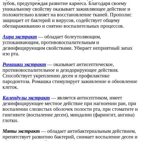
зубов, предупреждая развитие кариеса. Благодаря своему
уникальному свойству оказывает заживляющее действие и
положительно влияет на восстановление тканей. Прополис
защищает от бактерий и вирусов, содействует общему
обеззараживанию и снятию воспалительных процессов.
Аира экстракт
— обладает болеутоляющим,
успокаивающим, противовоспалительным и
дезинфицирующим свойствами. Убирает неприятный запах
изо рта.
Ромашки экстракт
— оказывает антисептическое,
противовоспалительное и дезодорирующее действия.
Способствует укреплению десен и профилактике
пародонтоза. Ромашка стимулирует заживление и обновление
клеток.
Календулы экстракт
— является антисептиком, имеет
дезинфицирующее местное действие при нагноении ран, при
воспалении слизистых оболочек полости рта, при стоматите и
гингивите (воспаление десен), миндалин (фарингит, ангина)
глотки.
Мяты экстракт
— обладает антибактериальным действием,
препятствует развитию бактерий, снимает воспаление десен и