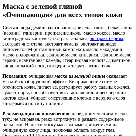
Маска с зеленой глиной
«Очищающая» для всех типов кожи
Состав
: вода деминерализованная, зеленая глина, белая глина
(каолин), глицерин, пропиленгликоль, масло кокоса, масло
виноградных косточек, экстракт ананаса,
экстракт березы
,
экстракт чистотела, экстракт ячменя, экстракт авокадо,
липосентол М (витаминный комплекс), масло макадамии,
масло подорожника, эфирное масло кипариса, эфирное масло
герани, ксантановая камедь, стеариновая кислота, диметикон,
канделильский воск, гли церил-стеарат, антисептик.
Показания
: очищающая
маска из зеленой глины
оказывает
мягкий скрабирующий эффект. Ее применение снимает
отечность кожи, питает ее, регулирует работу сальных желез,
сужает поры, способствует восстановлению и регенерации
клеток кожи, убирает омертвевшие клетки с верхнего слоя
эпидермиса по типу пилинга.
Рекомендации по применению
: перед применением маски
тубу, не вскрывая, резко встряхнуть и размять содержимое
пальцами. Нанести маску массажными движениями на
очищенную кожу лица, исключая область вокруг глаз.
Оставить на 10-15 минут. Тщательно смыть теплой водой.