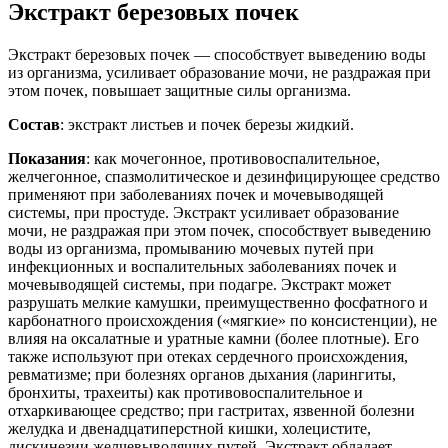
Экстракт березовых почек
Экстракт березовых почек — способствует выведению воды
из организма, усиливает образование мочи, не раздражая при
этом почек, повышает защитные силы организма.
Состав
: экстракт листьев и почек березы жидкий.
Показания
: как мочегонное, противовоспалительное,
желчегонное, спазмолитическое и дезинфицирующее средство
применяют при заболеваниях почек и мочевыводящей
системы, при простуде. Экстракт усиливает образование
мочи, не раздражая при этом почек, способствует выведению
воды из организма, промыванию мочевых путей при
инфекционных и воспалительных заболеваниях почек и
мочевыводящей системы, при подагре. Экстракт может
разрушать мелкие камушки, преимущественно фосфатного и
карбонатного происхождения («мягкие» по консистенции), не
влияя на оксалатные и уратные камни (более плотные). Его
также используют при отеках сердечного происхождения,
ревматизме; при болезнях органов дыхания (ларингиты,
бронхиты, трахеиты) как противовоспалительное и
отхаркивающее средство; при гастритах, язвенной болезни
желудка и двенадцатиперстной кишки, холецистите,
дискинезии желчевыводящих путей. Экстракт обладает