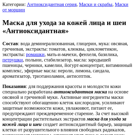
Категории:
Антиоксидантная серия
,
Маски и скрабы
,
Маски
от морщин
Маска для ухода за кожей лица и шеи
«Антиоксидантная»
Состав
: вода деминерализованная, глицерин, мука: овсяная,
гречневая, экстракты: томатов, клюквы, циклометикон,
экстракты:
ромашки
, мать-и-мачехи, фенхеля, базилика,
петрушки
, полыни, стабилизатор, масла: зародышей
пшеницы, черники, камелии, йогурт-концентрат, витаминный
комплекс, эфирные масла: нероли, лимона, сандала,
ароматизатор, триэтаноламин, антисептик.
Показания
: для поддержания красоты и молодости кожи
специально разработана
антиоксидантная маска
на основе
овсяной и гречневой муки. Активные ингредиенты маски
способствуют обогащению клеток кислородом, усиливают
защитные возможности кожи, увлажняют, питают ее,
предупреждают преждевременное старение. За счет высокой
концентрации растительных экстрактов
маска для ухода за
кожей лица и шеи
создает антиоксидантный барьер, защищая
клетки от разрушительного влияния свободных радикалов,