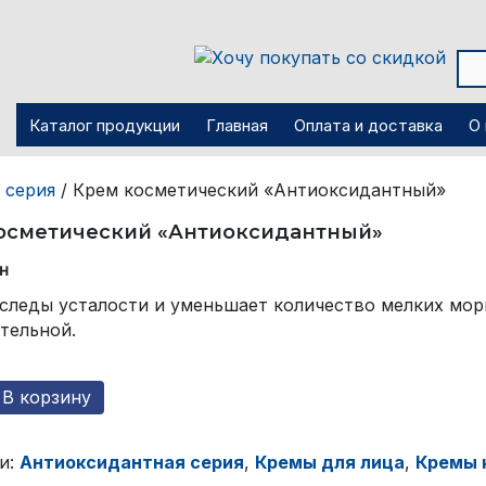
Каталог продукции
Главная
Оплата и доставка
О
 серия
/ Крем косметический «Антиоксидантный»
осметический «Антиоксидантный»
н
следы усталости и уменьшает количество мелких мор
тельной.
тво
В корзину
и:
Антиоксидантная серия
,
Кремы для лица
,
Кремы 
ческий