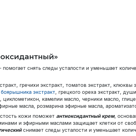
сидантный»
иоксидантный»
помогает снять следы усталости и уменьшает количе
стракт, гречихи экстракт, томатов экстракт, клюквы 
,
боярышника экстракт
, грецкого ореха экстракт, душ
 циклометикон, камелии масло, черники масло, глицер
фирные масла, розмарина эфирные масла, ароматизато
вистость кожи поможет
антиоксидантный крем
, основ
аминами и эфирными маслами защищает клетки от сво
тический
снимает следы усталости и уменьшает коли