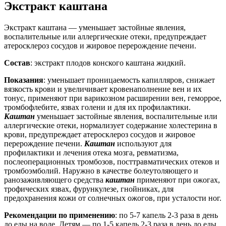
Экстракт каштана
Экстракт каштана — уменьшает застойные явления,
воспалительные или аллергические отеки, предупреждает
атеросклероз сосудов и жировое перерождение печени.
Состав
: экстракт плодов конского каштана жидкий.
Показания
: уменьшает проницаемость капилляров, снижает
вязкость крови и увеличивает кровенаполнение вен и их
тонус, применяют при варикозном расширении вен, геморрое,
тромбофлебите, язвах голени и для их профилактики.
Каштан
уменьшает застойные явления, воспалительные или
аллергические отеки, нормализует содержание холестерина в
крови, предупреждает атеросклероз сосудов и жировое
перерождение печени.
Каштан
используют для
профилактики и лечения отека мозга, ревматизма,
послеоперационных тромбозов, посттравматических отеков и
тромбоэмболий. Наружно в качестве болеутоляющего и
ранозаживляющего средства
каштан
применяют при ожогах,
трофических язвах, фурункулезе, гнойниках, для
предохранения кожи от солнечных ожогов, при усталости ног.
Рекомендации по применению
: по 5-7 капель 2-3 раза в день
до еды на воде. Детям — по 1-5 капель 2-3 раза в день до еды