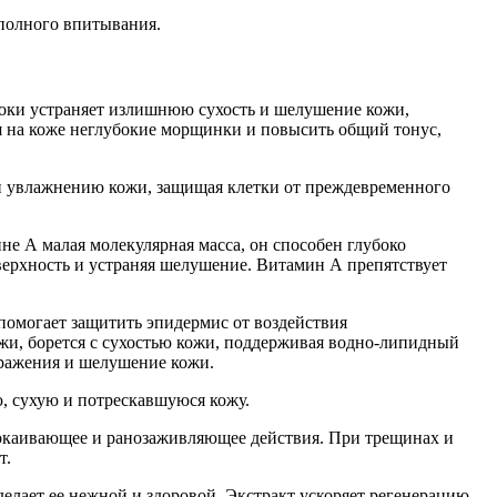
 полного впитывания.
оки устраняет излишнюю сухость и шелушение кожи,
ся на коже неглубокие морщинки и повысить общий тонус,
и увлажнению кожи, защищая клетки от преждевременного
е А малая молекулярная масса, он способен глубоко
оверхность и устраняя шелушение. Витамин А препятствует
омогает защитить эпидермис от воздействия
ожи, борется с сухостью кожи, поддерживая водно-липидный
дражения и шелушение кожи.
, сухую и потрескавшуюся кожу.
окаивающее и ранозаживляющее действия. При трещинах и
т.
елает ее нежной и здоровой. Экстракт ускоряет регенерацию