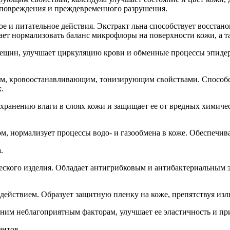
 повреждения и преждевременного разрушения.
е и питательное действия. Экстракт льна способствует восстан
гает нормализовать баланс микрофлоры на поверхности кожи, а 
рещин, улучшает циркуляцию крови и обменные процессы эпидер
м, кровоостанавливающим, тонизирующим свойствами. Способс
.
охранению влаги в слоях кожи и защищает ее от вредных хими
, нормализует процессы водо- и газообмена в коже. Обеспечи
.
еского изделия. Обладает антигрибковым и антибактериальным э
ействием. Образует защитную пленку на коже, препятствуя из
им неблагоприятным факторам, улучшает ее эластичность и при
ентов.