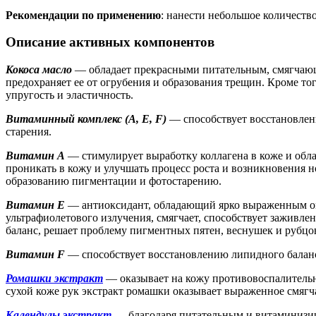
Рекомендации по применению
: нанести небольшое количест
Описание активных компонентов
Кокоса масло
— обладает прекрасными питательным, смягчающ
предохраняет ее от огрубения и образования трещин. Кроме т
упругость и эластичность.
Витаминный комплекс (А, E, F)
— способствует восстановлен
старения.
Витамин А
— стимулирует выработку коллагена в коже и обл
проникать в кожу и улучшать процесс роста и возникновения н
образованию пигментации и фотостарению.
Витамин E
— антиоксидант, обладающий ярко выраженным ом
ультрафиолетового излучения, смягчает, способствует заживл
баланс, решает проблему пигментных пятен, веснушек и рубцо
Витамин F
— способствует восстановлению липидного баланс
Ромашки экстракт
— оказывает на кожу противовоспалительн
сухой коже рук экстракт ромашки оказывает выраженное смягча
Календулы экстракт
— благодаря питательным и витаминизиру