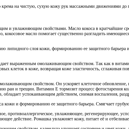
во крема на чистую, сухую кожу рук массажными движениями до
им и увлажняющим свойствами. Масло кокоса в кратчайшие ср
ого, кокосовое масло помогает существенно разгладить имеющие
ию липидного слоя кожи, формированию ее защитного барьера 
адает выраженным омолаживающим свойством. Так как в витамин
овых клеток в коже, возвращая коже эластичность, сглаживая п
олаживающим свойством. Он ускоряет клеточное обновление, п
ению ран и трещин. Витамин E тормозит процесс фотостарения к
в, обладает успокаивающим действием, снимая воспаления, раз
а кожи и формированию ее защитного барьера. Смягчает грубую
ое, противоаллергическое, увлажняющее, регенерирующее, усп
ющее действие. Ромашка увлажняет кожу, питает её и отбеливае
ющим свойствам, календула улучшает состояние и цвет кожи, д