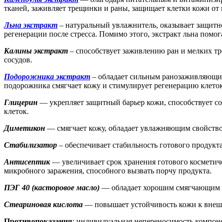
тканей, заживляет трещинки и раны, защищает клетки кожи от
Льна экстракт
– натуральный увлажнитель, оказывает защитно
регенерации после стресса. Помимо этого, экстракт льна помо
Калины экстракт
– способствует заживлению ран и мелких т
сосудов.
Подорожника экстракт
– обладает сильным ранозаживляющи
подорожника смягчает кожу и стимулирует регенерацию клеток
Глицерин
— укрепляет защитный барьер кожи, способствует с
клеток.
Диметикон
— смягчает кожу, обладает увлажняющим свойством
Стабилизатор
– обеспечивает стабильность готового продукта
Антисептик
— увеличивает срок хранения готового косметич
микробного заражения, способного вызвать порчу продукта.
ПЭГ 40 (касторовое масло)
— обладает хорошим смягчающим д
Стеариновая кислота
— повышает устойчивость кожи к внешн
Противопоказания
: индивидуальная непереносимость компон