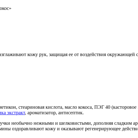
окос»
разглаживают кожу рук, защищая ее от воздействия окружающей
метикон, стеариновая кислота, масло кокоса, ПЭГ 40 (касторовое
ка экстракт
, ароматизатор, антисептик.
 ручки необычно нежными и шелковистыми, дополняя сладким а
мины оздоравливают кожу и оказывают регенерирующее действие