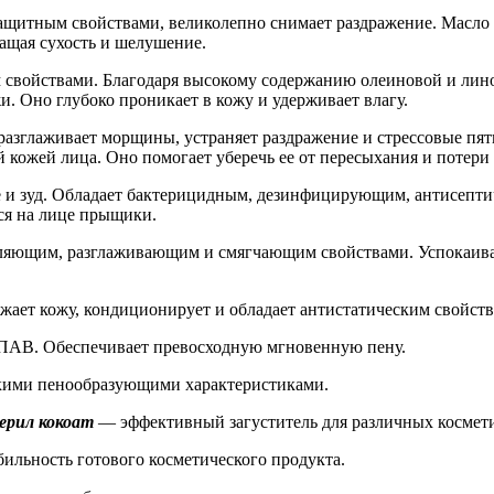
итным свойствами, великолепно снимает раздражение. Масло с
ащая сухость и шелушение.
войствами. Благодаря высокому содержанию олеиновой и лино
. Оно глубоко проникает в кожу и удерживает влагу.
азглаживает морщины, устраняет раздражение и стрессовые пят
ой кожей лица. Оно помогает уберечь ее от пересыхания и потер
 и зуд. Обладает бактерицидным, дезинфицирующим, антисепти
ся на лице прыщики.
яющим, разглаживающим и смягчающим свойствами. Успокаивает
ает кожу, кондиционирует и обладает антистатическим свойств
 ПАВ. Обеспечивает превосходную мгновенную пену.
кими пенообразующими характеристиками.
ерил кокоат
— эффективный загуститель для различных космети
ильность готового косметического продукта.