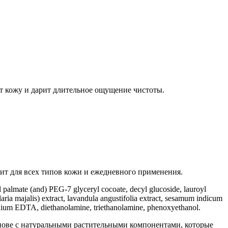
т кожу и дарит длительное ощущение чистоты.
ит для всех типов кожи и ежедневного применения.
 palmate (and) PEG-7 glyceryl cocoate, decyl glucoside, lauroyl
laria majalis) extract, lavandula angustifolia extract, sesamum indicum
 disodium EDTA, diethanolamine, triethanolamine, phenoxyethanol.
основе с натуральными растительными компонентами, которые