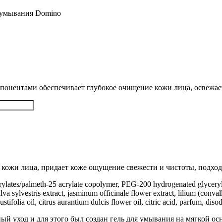
я умывания Domino
понентами обеспечивает глубокое очищение кожи лица, освежае
кожи лица, придает коже ощущение свежести и чистоты, подход
crylates/palmeth-25 acrylate copolymer, PEG-200 hydrogenated glyceryl
a sylvestris extract, jasminum officinale flower extract, lilium (conval
gustifolia oil, citrus aurantium dulcis flower oil, citric acid, parfum,
ный уход и для этого был создан гель для умывания на мягкой 