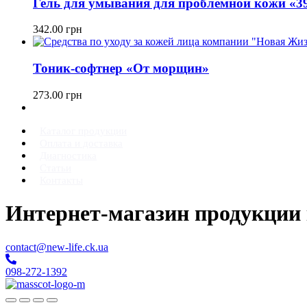
Гель для умывания для проблемной кожи «39
342.00
грн
Тоник-софтнер «От морщин»
273.00
грн
Каталог продукции
Оплата и доставка
Диагностика
Статьи
Контакты
Интернет-магазин продукции
contact@new-life.ck.ua
098-272-1392