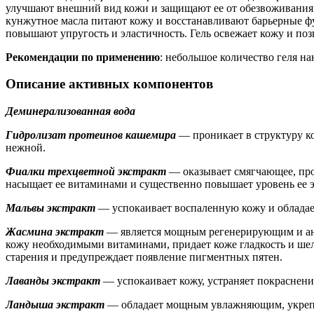
улучшают внешний вид кожи и защищают ее от обезвоживания.
кунжутное масла питают кожу и восстанавливают барьерные фу
повышают упругость и эластичность. Гель освежает кожу и по
Рекомендации по применению
: небольшое количество геля н
Описание активных компонентов
Деминерализованная вода
Гидролизат протеинов кашемира
— проникает в структуру ко
нежной.
Фиалки трехцветной экстракт
— оказывает смягчающее, про
насыщает ее витаминами и существенно повышает уровень ее э
Мальвы экстракт
— успокаивает воспаленную кожу и обладае
Жасмина экстракт
— является мощным регенерирующим и ант
кожу необходимыми витаминами, придает коже гладкость и ш
старения и предупреждает появление пигментных пятен.
Лаванды экстракт
— успокаивает кожу, устраняет покраснени
Ландыша экстракт
— обладает мощным увлажняющим, укрепл