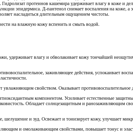
 Гидролизат протеинов кашемира удерживает влагу в коже и де
нкции эпидермиса. Д-пантенол снимает воспаления на коже, а 
зволяет насладиться длительным ощущением чистоты.
анести на влажную кожу вспенить и смыть водой.
жи, удерживает влагу и обволакивает кожу тончайшей неощутим
тивовоспалительное, заживляющее действия, успокаивает воспа
ластичности.
т увлажняющим свойством. Оказывает противовоспалительное де
иоксидантным компонентом. Усиливает естественные защитные
елковистость. Обладает солнцезащитным и ранозаживляющим св
е, шелушение и зуд. Освежает и тонизирует кожу, улучшает ми
яющим и омолаживающим свойствами, повышает тонус и эласт