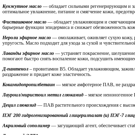
Кунжутное масло
— обладает сильными регенерирующим и защ
оптимальное увлажнение, питание и смягчение кожи, предотвр
Фисташковое масло
— обладает увлажняющим и смягчающим с
барьерные функции эпидермиса и снижает обезвоженность кожи
Нероли эфирное масло
— омолаживает, оживляет сухую кожу, р
упругость. Масло подходит для ухода за сухой и чувствительн
Лаванды эфирное масло
— устраняет покраснение, шелушение
помогают быстро снять воспаление кожи, подсушить имеющие
Д-пантенол
– провитамин В5. Обладает увлажняющим, заживл
раздражение и придает коже эластичность.
Кокамидопропилбетаин
— мягкое амфотерное ПАВ, не раздраж
Лауроил/миристоил метил глюкамид
– мягкое неионогенное
Децил глюкозид
— ПАВ растительного происхождения с высо
ПЭГ 200 гидрогенизированный глицерилпалат (и) ПЭГ-7 глиц
Акриловый сополимер
— загущающий агент, обеспечивает стаб