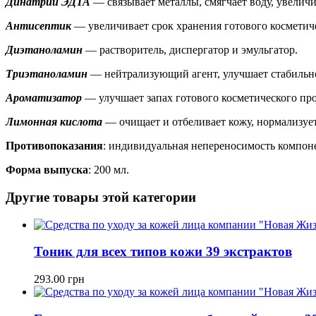
Динатрий ЭДТА
— связывает металлы, смягчает воду, увеличи
Антисептик
— увеличивает срок хранения готового косметич
Диэтаноламин
— растворитель, диспергатор и эмульгатор.
Триэтаноламин
— нейтрализующий агент, улучшает стабильно
Ароматизатор
— улучшает запах готового косметического про
Лимонная кислота
— очищает и отбеливает кожу, нормализует
Противопоказания
: индивидуальная непереносимость компон
Форма выпуска
: 200 мл.
Другие товары этой категории
Тоник для всех типов кожи 39 экстрактов
293.00
грн