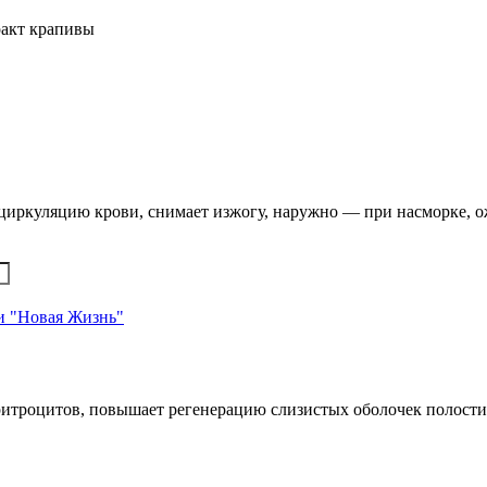
ракт крапивы
циркуляцию крови, снимает изжогу, наружно — при насморке, о
и "Новая Жизнь"
итроцитов, повышает регенерацию слизистых оболочек полости 