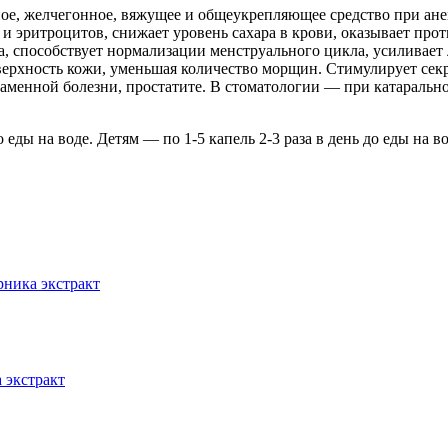
ое, желчегонное, вяжущее и общеукрепляющее средство при анем
и эритроцитов, снижает уровень сахара в крови, оказывает пр
а, способствует нормализации менструального цикла, усиливает
оверхность кожи, уменьшая количество морщин. Стимулирует се
менной болезни, простатите. В стоматологии — при катаральном
 до еды на воде. Детям — по 1-5 капель 2-3 раза в день до еды на