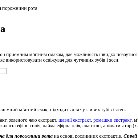
я порожнини рота
та
 і приємним м’ятним смаком, дає можливість швидко позбутися 
є використовувати освіжувач для чутливих зубів і ясен.
иємний м’ятний смак, підходить для чутливих зубів і ясен.
ракт, зеленого чаю екстракт,
шавлії екстракт
,
ромашки екстракт
, м
вкаліпта ефірна олія, лайма ефірна олія, алантоїн, ароматизатор (
ача для порожнини рота
на основі рослинних екстрактів.
Спрей