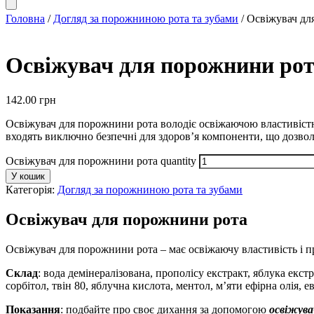
Головна
/
Догляд за порожниною рота та зубами
/ Освіжувач дл
Освіжувач для порожнини ро
142.00
грн
Освіжувач для порожнини рота володіє освіжаючою властивістю
входять виключно безпечні для здоров’я компоненти, що дозволя
Освіжувач для порожнини рота quantity
У кошик
Категорія:
Догляд за порожниною рота та зубами
Освіжувач для порожнини рота
Освіжувач для порожнини рота – має освіжаючу властивість і пр
Склад
: вода демінералізована, прополісу екстракт, яблука екст
сорбітол, твін 80, яблучна кислота, ментол, м’яти ефірна олія, е
Показання
: подбайте про своє дихання за допомогою
освіжув