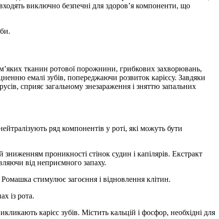
входять виключно безпечні для здоров’я компоненти, що
би.
и м’яких тканин ротової порожнини, грибкових захворювань,
цненню емалі зубів, попереджаючи розвиток карієсу. Завдяки
ірусів, сприяє загальному знезараження і зняттю запальних
нейтралізують ряд компонентів у роті, які можуть бути
й зниженням проникності стінок судин і капілярів. Екстракт
авляючи від неприємного запаху.
. Ромашка стимулює загоєння і відновлення клітин.
х із рота.
икликають карієс зубів. Містить кальцій і фосфор, необхідні для