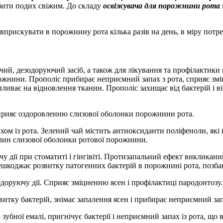
обити подих свіжим. До складу
освіжувача для порожнини рота
прискувати в порожнину рота кілька разів на день, в міру потре
ий, дезодоруючий засіб, а також для лікування та профілактик
рожнини. Прополіс прибирає неприємний запах з рота, сприяє змі
пливає на відновлення тканин. Прополіс захищає від бактерій і в
сприяє оздоровленню слизової оболонки порожнини рота.
хом із рота. Зелений чай містить антиоксиданти поліфеноли, які 
хлин слизової оболонки ротової порожнини.
у дії при стоматиті і гінгівіті. Протизапальний ефект викликани
ерешкоджає розвитку патогенних бактерій в порожнині рота, позб
одоруючу дії. Сприяє зміцненню ясен і профілактиці пародонтозу
итку бактерій, знімає запалення ясен і прибирає неприємний запа
убної емалі, пригнічує бактерії і неприємний запах із рота, що в