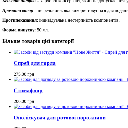
Бензоат натрію
– харчової консервант, який не допускає появу
Ароматизатор
– це речовина, яка використовується для доданн
Протипоказання
: індивідуальна нестерпність компонентів.
Форма випуску
: 50 мл.
Більше товарів цієї категорії
Спрей для горла
275.00
грн
Стомафлор
206.00
грн
Ополіскувач для ротової порожнини