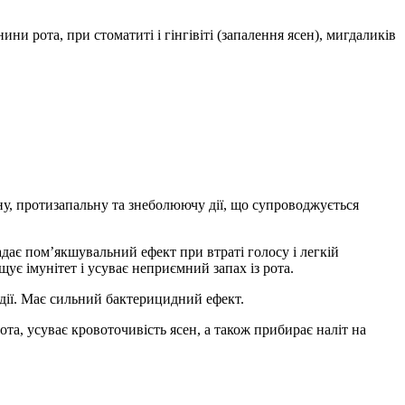
и рота, при стоматиті і гінгівіті (запалення ясен), мигдаликів
у, протизапальну та знеболюючу дії, що супроводжується
адає пом’якшувальний ефект при втраті голосу і легкій
ує імунітет і усуває неприємний запах із рота.
 дії. Має сильний бактерицидний ефект.
та, усуває кровоточивість ясен, а також прибирає наліт на