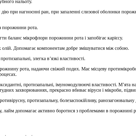
зубного нальоту.
дію при нагноєнні ран, при запаленні слизової оболонки порожнин
з порожнини рота.
гти баланс мікрофлори порожнини рота і запобігає карієсу.
х олій. Допомагає компонентам добре змішуватися між собою.
ротизапальні, злегка в’язкі властивості.
орожнину рота, надаючи свіжий подих. Має місцеву протимікробн
роцесах.
оксидантні, протизапальні, імуномодулюючі властивості. М’ята н
тудних захворюваннях, прекрасно вбиває віруси і мікроби, підвищ
противірусну, протизапальну, болезаспокійливу, ранозагоювальну
у, лайм допомагає активно боротися з проблемами в порожнині ро