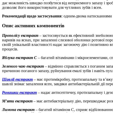
дає можливість швидко позбутися від неприємного запаху і зр
дозволяє його використовувати для чутливих зубів і ясен.
Рекомендації щодо застосування
: одним-двома натисканнями в
Опис активних компонентів
Прополісу екстракт
– застосовується як ефективний знеболююч
наривів на яснах, при запаленні слизової оболонки ротової по
своїй унікальній властивості надає загоюючу дію і позитивно в
процесів.
Яблука екстракт С
– багатий вітамінами і мікроелементами, 
Зеленого чаю екстракт
– відмінно справляється з поганим запа
причиною поганого запаху, руйнування емалі зубів і навіть пу
Шавлії екстракт
– має протимікробну, протизапальну та в’яжуч
шавлії знімає запалення ясен, завдяки антибактеріальній дії п
Ромашки екстракт
– надає антисептичну, протизапальну і дез
М’яти екстракт
– має антибактеріальну дію, перешкоджає розв
Лимона екстракт
– багатий вітаміном С, сприяє відбілюванню з