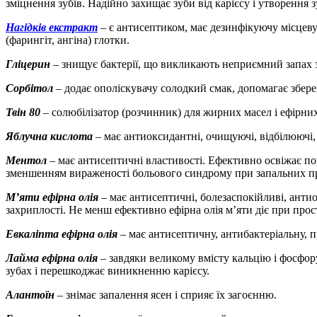
зміцнення зубів. Надійно захищає зуби від карієсу і утворення 
Нагідків екстракт
– є антисептиком, має дезинфікуючу місцеву 
(фарингіт, ангіна) глотки.
Гліцерин
– знищує бактерії, що викликають неприємний запах 
Сорбітол
– додає ополіскувачу солодкий смак, допомагає збере
Твін 80
– солюбілізатор (розчинник) для жирних масел і ефірни
Яблучна кислота
– має антиоксидантні, очищуючі, відбілюючі, п
Ментол
– має антисептичні властивості. Ефективно освіжає п
зменшенням вираженості больового синдрому при запальних п
М’яти ефірна олія
– має антисептичні, болезаспокійливі, анти
захриплості. Не менш ефективно ефірна олія м’яти діє при прос
Евкаліпта ефірна олія
– має антисептичну, антибактеріальну, 
Лайма ефірна олія
– завдяки великому вмісту кальцію і фосфор
зубах і перешкоджає виникненню карієсу.
Алантоїн
– знімає запалення ясен і сприяє їх загоєнню.