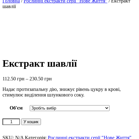
Головна
/
Рослинні екстракти серії "Нове Життя"
/ Екстракт
шавлії
Екстракт шавлії
112.50
грн
–
230.50
грн
Надає протизапальну дію, знижує рівень цукру в крові,
стимулює виділення шлункового соку.
Об'єм
Екстракт
У кошик
шавлії
quantity
SKU:
N/A
Категорія:
Рослинні екстракти серії "Нове Життя"