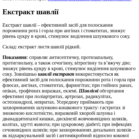
Екстракт шавлії
Екстракт шавлії – ефективний засіб для полоскання
порожнини рота і горла при ангінах і стоматитах, знижує
рівень цукру в крові, стимулює виділення шлункового соку.
Склад: екстракт листя шавлії рідкий.
Показання
: справляє антисептичну, протизапальну,
протигнильну, а також сечогінну, вітрогінну та в’яжучу дію;
знижує рівень цукру в крові, стимулює виділення шлункового
соку. Зовнішньо
шавлії екстракт
використовується як
ефективний засіб для полоскання порожнини рота і горла при
флюсах, ангінах, стоматитах, фарингітах; при гнійних ранах,
опіках, трофічних виразках, екземі.
Шавлієві
обгортання
ефективні при поліартритах, артрозах, радикулітах,
остеохондрозі, невритах. Усередину приймають при
захворюваннях шлунково-кишкового тракту: гастритах зі
зниженою кислотністю, виразковій хворобі шлунка і
дванадцятипалої кишки, дискінезії жовчовивідних шляхів,
колітах, здутті живота; при цукровому діабеті; при інфекціях
сечовивідних шляхів; при захворюваннях дихальних шляхів –
як відхаркувальний засіб і антимікробний відносно кокової