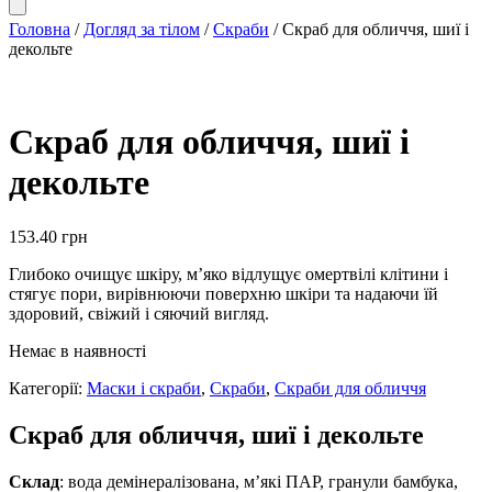
Головна
/
Догляд за тілом
/
Скраби
/ Скраб для обличчя, шиї і
декольте
Скраб для обличчя, шиї і
декольте
153.40
грн
Глибоко очищує шкіру, м’яко відлущує омертвілі клітини і
стягує пори, вирівнюючи поверхню шкіри та надаючи їй
здоровий, свіжий і сяючий вигляд.
Немає в наявності
Категорії:
Маски і скраби
,
Скраби
,
Скраби для обличчя
Скраб для обличчя, шиї і декольте
Склад
: вода демінералізована, м’які ПАР, гранули бамбука,