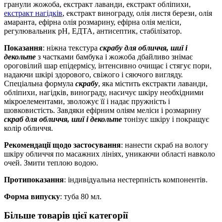
гранули жожоба, екстракт лаванди, екстракт обліпихи,
екстракт нагідків
, екстракт винограду, олія листя берези, олія
амаранта, ефірна олія розмарину, ефірна олія меліси,
регулювальник рН, ЕДТА, антисептик, стабілізатор.
Показання
: ніжна текстура
скрабу для обличчя, шиї і
декольте
з частками бамбука і жожоба дбайливо знімає
ороговілий шар епідермісу, інтенсивно очищає і стягує пори,
надаючи шкірі здорового, свіжого і сяючого вигляду.
Спеціальна формула
скрабу
, яка містить екстракти лаванди,
обліпихи, нагідків, винограду, насичує шкіру необхідними
мікроелементами, зволожує її і надає пружність і
шовковистість. Завдяки ефірним оліям меліси і розмарину
скраб для обличчя, шиї і декольте
тонізує шкіру і покращує
колір обличчя.
Рекомендації щодо застосування
: нанести скраб на вологу
шкіру обличчя по масажних лініях, уникаючи області навколо
очей. Змити теплою водою.
Протипоказання
: індивідуальна нестерпність компонентів.
Форма випуску
: туба 80 мл.
Більше товарів цієї категорії