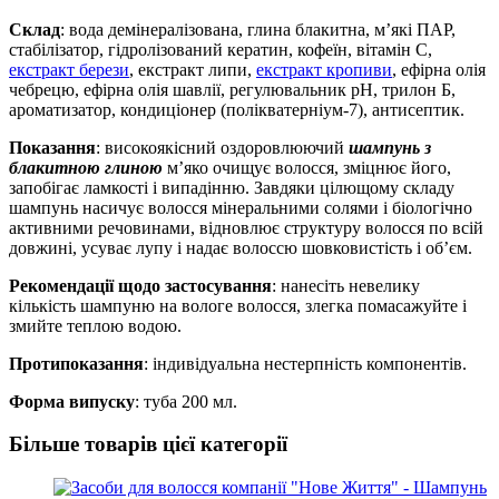
Склад
: вода демінералізована, глина блакитна, м’які ПАР,
стабілізатор, гідролізований кератин, кофеїн, вітамін С,
екстракт берези
, екстракт липи,
екстракт кропиви
, ефірна олія
чебрецю, ефірна олія шавлії, регулювальник рН, трилон Б,
ароматизатор, кондиціонер (полікватерніум-7), антисептик.
Показання
: високоякісний оздоровлюючий
шампунь з
блакитною глиною
м’яко очищує волосся, зміцнює його,
запобігає ламкості і випадінню. Завдяки цілющому складу
шампунь насичує волосся мінеральними солями і біологічно
активними речовинами, відновлює структуру волосся по всій
довжині, усуває лупу і надає волоссю шовковистість і об’єм.
Рекомендації щодо застосування
: нанесіть невелику
кількість шампуню на вологе волосся, злегка помасажуйте і
змийте теплою водою.
Протипоказання
: індивідуальна нестерпність компонентів.
Форма випуску
: туба 200 мл.
Більше товарів цієї категорії