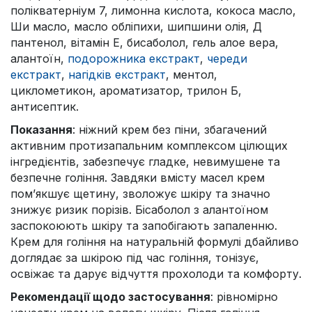
полікватерніум 7, лимонна кислота, кокоса масло,
Ши масло, масло обліпихи, шипшини олія, Д
пантенол, вітамін Е, бисаболол, гель алое вера,
алантоїн,
подорожника екстракт
,
череди
екстракт
,
нагідків екстракт
, ментол,
циклометикон, ароматизатор, трилон Б,
антисептик.
Показання
: ніжний крем без піни, збагачений
активним протизапальним комплексом цілющих
інгредієнтів, забезпечує гладке, невимушене та
безпечне гоління. Завдяки вмісту масел крем
пом’якшує щетину, зволожує шкіру та значно
знижує ризик порізів. Бісаболол з алантоїном
заспокоюють шкіру та запобігають запаленню.
Крем для гоління на натуральній формулі дбайливо
доглядає за шкірою під час гоління, тонізує,
освіжає та дарує відчуття прохолоди та комфорту.
Рекомендації щодо застосування
: рівномірно