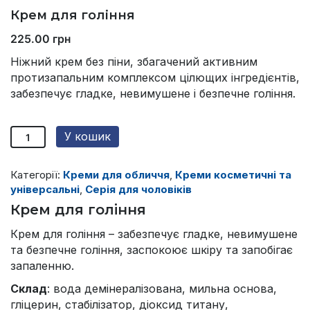
Крем для гоління
225.00
грн
Ніжний крем без піни, збагачений активним
протизапальним комплексом цілющих інгредієнтів,
забезпечує гладке, невимушене і безпечне гоління.
Крем
У кошик
для
гоління
quantity
Категорії:
Креми для обличчя
,
Креми косметичні та
універсальні
,
Серія для чоловіків
Крем для гоління
Крем для гоління – забезпечує гладке, невимушене
та безпечне гоління, заспокоює шкіру та запобігає
запаленню.
Склад
: вода демінералізована, мильна основа,
гліцерин, стабілізатор, діоксид титану,