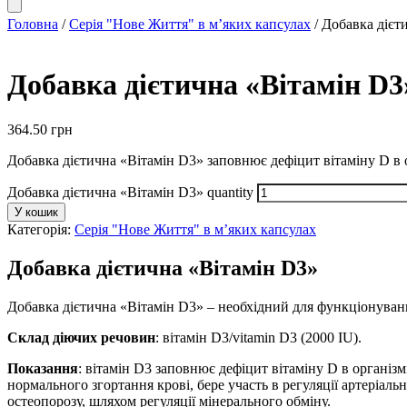
Головна
/
Серія "Нове Життя" в м’яких капсулах
/ Добавка дієт
Добавка дієтична «Вітамін D3
364.50
грн
Добавка дієтична «Вітамін D3» заповнює дефіцит вітаміну D в 
Добавка дієтична «Вітамін D3» quantity
У кошик
Категорія:
Серія "Нове Життя" в м’яких капсулах
Добавка дієтична «Вітамін D3»
Добавка дієтична «Вітамін D3» – необхідний для функціонування
Склад діючих речовин
: вітамін D3/vitamin D3 (2000 IU).
Показання
: вітамін D3 заповнює дефіцит вітаміну D в організ
нормального згортання крові, бере участь в регуляції артеріал
остеопорозу, шляхом регуляції мінерального обміну.