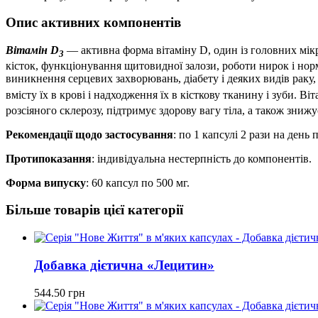
Опис активних компонентів
Вітамін D
— активна форма вітаміну D, один із головних мікр
3
кісток, функціонування щитовидної залози, роботи нирок і нор
виникнення серцевих захворювань, діабету і деяких видів раку,
вмісту їх в крові і надходження їх в кісткову тканину і зуби. Ві
розсіяного склерозу, підтримує здорову вагу тіла, а також зниж
Рекомендації щодо застосування
: по 1 капсулі 2 рази на день п
Протипоказання
: індивідуальна нестерпність до компонентів.
Форма випуску
: 60 капсул по 500 мг.
Більше товарів цієї категорії
Добавка дієтична «Лецитин»
544.50
грн