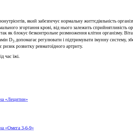
онутрієнтів, який забезпечує нормальну життєдіяльність органі
мального згортання крові, від нього залежить сприйнятливість о
 так як блокує безконтрольне розмноження клітин організму. Віт
тамін D
допомагає регулювати і підтримувати імунну систему, збе
3
ує ризик розвитку ревматоїдного артриту.
ід час їжі.