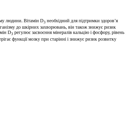
зму людини. Вітамін D
необхідний для підтримки здоров’я
3
рганізму до шкірних захворювань, він також знижує ризик
амін D
регулює засвоєння мінералів кальцію і фосфору, рівень
3
рігає функції мозку при старінні і знижує ризик розвитку