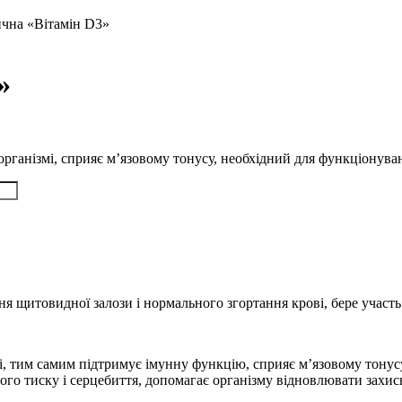
ична «Вітамін D3»
»
організмі, сприяє м’язовому тонусу, необхідний для функціонува
 щитовидної залози і нормального згортання крові, бере участь в
мі, тим самим підтримує імунну функцію, сприяє м’язовому тонус
ьного тиску і серцебиття, допомагає організму відновлювати зах