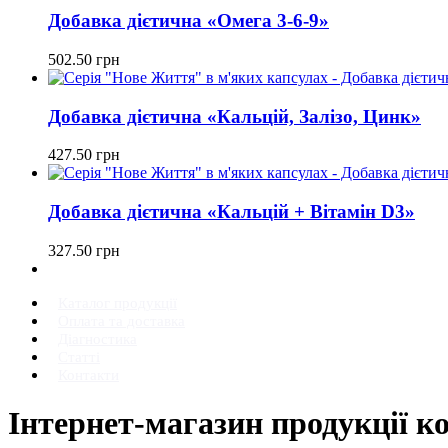
Добавка дієтична «Омега 3-6-9»
502.50
грн
Добавка дієтична «Кальцій, Залізо, Цинк»
427.50
грн
Добавка дієтична «Кальцій + Вітамін D3»
327.50
грн
Каталог продукції
Оплата та доставка
Діагностика
Статті
Контакти
Інтернет-магазин продукції к