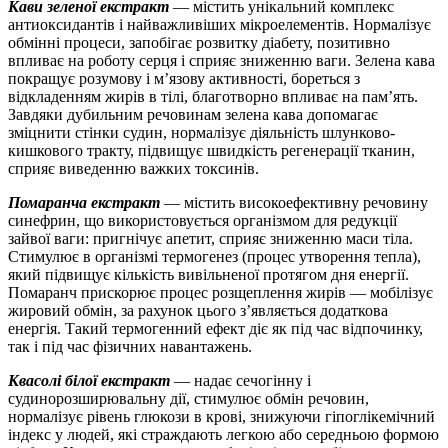
Кави зеленої екстракт
— містить унікальний комплекс
антиоксидантів і найважливіших мікроелементів. Нормалізує
обмінні процеси, запобігає розвитку діабету, позитивно
впливає на роботу серця і сприяє зниженню ваги. Зелена кава
покращує розумову і м’язову активності, бореться з
відкладенням жирів в тілі, благотворно впливає на пам’ять.
Завдяки дубильним речовинам зелена кава допомагає
зміцнити стінки судин, нормалізує діяльність шлунково-
кишкового тракту, підвищує швидкість регенерації тканин,
сприяє виведенню важких токсинів.
Помаранча екстракт
— містить високоефективну речовину
синефрин, що використовується організмом для редукції
зайвої ваги: пригнічує апетит, сприяє зниженню маси тіла.
Стимулює в організмі термогенез (процес утворення тепла),
який підвищує кількість вивільненої протягом дня енергії.
Помаранч прискорює процес розщеплення жирів — мобілізує
жировий обмін, за рахунок цього з’являється додаткова
енергія. Такий термогенний ефект діє як під час відпочинку,
так і під час фізичних навантажень.
Квасолі білої екстракт
— надає сечогінну і
судинорозширювальну дії, стимулює обмін речовин,
нормалізує рівень глюкози в крові, знижуючи гіпоглікемічний
індекс у людей, які страждають легкою або середньою формою