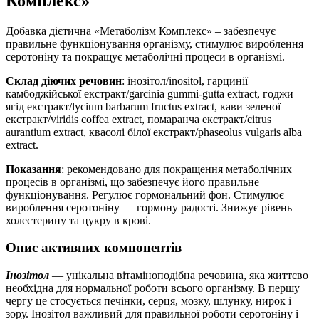
Комплекс»
Добавка дієтична «Метаболізм Комплекс» – забезпечує
правильне функціонування організму, стимулює вироблення
серотоніну та покращує метаболічні процеси в організмі.
Склад діючих речовин
: інозітол/inositol, гарцинії
камбоджійської екстракт/garcinia gummi-gutta extract, годжи
ягід екстракт/lycium barbarum fructus extract, кави зеленої
екстракт/viridis coffea extract, помаранча екстракт/citrus
aurantium extract, квасолі білої екстракт/phaseolus vulgaris alba
extract.
Показання
: рекомендовано для покращення метаболічних
процесів в організмі, що забезпечує його правильне
функціонування. Регулює гормональний фон. Стимулює
вироблення серотоніну — гормону радості. Знижує рівень
холестерину та цукру в крові.
Опис активних компонентів
Інозітол
— унікальна вітаміноподібна речовина, яка життєво
необхідна для нормальної роботи всього організму. В першу
чергу це стосується печінки, серця, мозку, шлунку, нирок і
зору. Інозітол важливий для правильної роботи серотоніну і