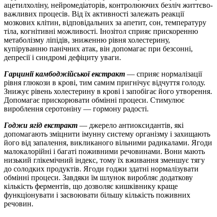
ацетилхоліну, нейромедіаторів, контролюючих безліч життєво-
важливих процесів. Від їх активності залежать реакції
мозкових клітин, відповідальних за апетит, сон, температуру
тіла, когнітивні можливості. Інозітол сприяє прискоренню
метаболізму ліпідів, зниженню рівня холестерину,
купіруванню панічних атак, він допомагає при безсонні,
депресії і синдромі дефіциту уваги.
Гарцинії камбоджійської екстракт
— сприяє нормалізації
рівня глюкози в крові, тим самим пригнічує відчуття голоду.
Знижує рівень холестерину в крові і запобігає його утворення.
Допомагає прискорювати обмінні процеси. Стимулює
вироблення серотоніну — гормону радості.
Годжи ягід екстракт
— джерело антиоксидантів, які
допомагають зміцнити імунну систему організму і захищають
його від запалення, викликаного вільними радикалами. Ягоди
малокалорійні і багаті поживними речовинами. Вони мають
низький глікемічний індекс, тому їх вживання зменшує тягу
до солодких продуктів. Ягоди годжи здатні нормалізувати
обмінні процеси. Завдяки їм шлунок виробляє додаткову
кількість ферментів, що дозволяє кишківнику краще
функціонувати і засвоювати більшу кількість поживних
речовин.