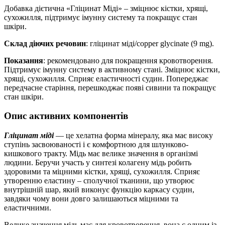
Добавка дієтична «Гліцинат Міді» – зміцнює кістки, хрящі,
сухожилля, підтримує імунну систему та покращує стан
шкіри.
Склад діючих речовин
: гліцинат міді/сopper glycinate (9 mg).
Показання
: рекомендовано для покращення кровотворення.
Підтримує імунну систему в активному стані. Зміцнює кістки,
хрящі, сухожилля. Сприяє еластичності судин. Попереджає
передчасне старіння, перешкоджає появі сивини та покращує
стан шкіри.
Опис активних компонентів
Гліцинат міді
— це хелатна форма мінералу, яка має високу
ступінь засвоюваності і є комфортною для шлунково-
кишкового тракту. Мідь має велике значення в організмі
людини. Беручи участь у синтезі колагену мідь робить
здоровими та міцними кістки, хрящі, сухожилля. Сприяє
утворенню еластину – сполучної тканини, що утворює
внутрішній шар, який виконує функцію каркасу судин,
завдяки чому вони довго залишаються міцними та
еластичними.
Велике значення мідь має для кровотворення, вона є одним із