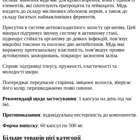
елементів, які синтезують еритроцити та лейкоцити. Мідь
входить до складу мієлінових оболонок нервів, а також до
складу багатьох найважливіших ферментів.
Присутня в системі антиоксидантного захисту організму. Цей
мінерал підтримує імунну систему в активному стані,
підвищує стійкість організму до деяких інфекцій, пов’язує
мікробні токсини та посилює дію антибіотиків. Мідь має
виражену протизапальну властивість, пом’якшує прояви
аутоімунних захворювань, покращує засвоєння заліза.
Сприяє підтримці тонусу, пружності, еластичності та
молодості шкіри.
Попереджає передчасне старіння, зміцнює волосся, зберігає
його колір, перешкоджаючи появі сивини.
Рекомендації щодо застосування
: 1 капсула на день під час
їжі.
Протипоказання
: індивідуальна нестерпність до компонентів.
Форма випуску
: 60 капсул по 500 мг.
Більше товарів цієї категорії