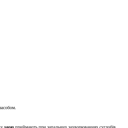
засобом.
ну
хвою
приймають при запальних захворюваннях суглобів,