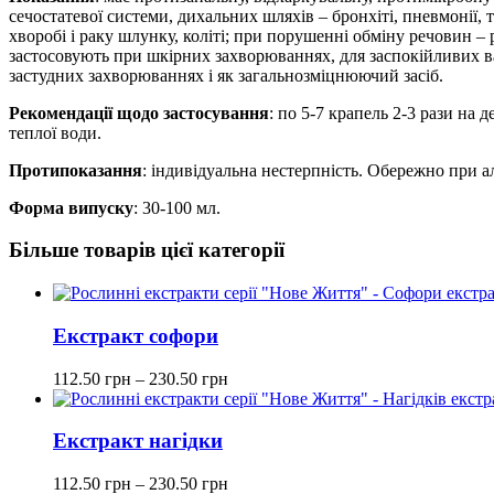
сечостатевої системи, дихальних шляхів – бронхіті, пневмонії, 
хворобі і раку шлунку, коліті; при порушенні обміну речовин – р
застосовують при шкірних захворюваннях, для заспокійливих ва
застудних захворюваннях і як загальнозміцнюючий засіб.
Рекомендації щодо застосування
: по 5-7 крапель 2-3 рази на 
теплої води.
Протипоказання
: індивідуальна нестерпність. Обережно при ал
Форма випуску
: 30-100 мл.
Більше товарів цієї категорії
Екстракт софори
112.50
грн
–
230.50
грн
Екстракт нагідки
112.50
грн
–
230.50
грн