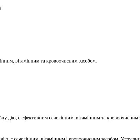
ї
гінним, вітамінним та кровоочисним засобом.
обну дію, є ефективним сечогінним, вітамінним та кровоочисним 
 дію, є сечогінним, вітамінним і кровоочисним засобом. Усереди