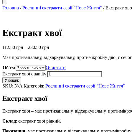
Головна
/
Рослинні екстракти серії "Нове Життя"
/ Екстракт хво
Екстракт хвої
112.50
грн
–
230.50
грн
Має протизапальну, відхаркувальну, протимікробну дію, є сечо
Об'єм
Очистити
Екстракт хвої quantity
У кошик
SKU:
N/A
Категорія:
Рослинні екстракти серії "Нове Життя"
Екстракт хвої
Екстракт хвої – має протизапальну, відхаркувальну, протимікр
Склад
: екстракт хвої рідкий.
Показання
: має протизапальну, відхаркувальну, протимікробну