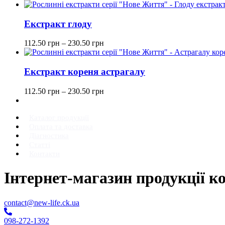
Екстракт глоду
112.50
грн
–
230.50
грн
Екстракт кореня астрагалу
112.50
грн
–
230.50
грн
Каталог продукції
Оплата та доставка
Діагностика
Статті
Контакти
Інтернет-магазин продукції к
contact@new-life.ck.ua
098-272-1392