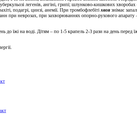
туберкульозі легенів, ангіні, грипі; шлунково-кишкових хворобах
ахіті, подагрі, цинзі, анемії. При тромбофлебіті
хвоя
знімає запа
нн при неврозах, при захворюваннях опорно-рухового апарату – о
день до їжі на воді. Дітям – по 1-5 крапель 2-3 рази на день пере
ергії.