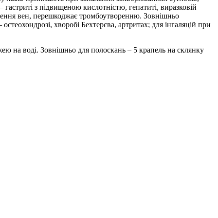
 – гастриті з підвищеною кислотністю, гепатиті, виразковій
лення вен, перешкоджає тромбоутворенню. Зовнішньо
стеохондрозі, хворобі Бехтерєва, артритах; для інгаляцій при
д їжею на воді. Зовнішньо для полоскань – 5 крапель на склянку