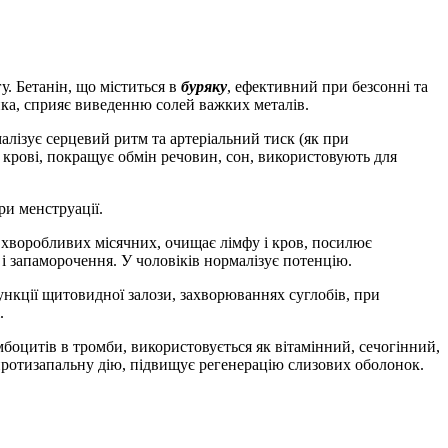
. Бетанін, що міститься в
буряку
, ефективний при безсонні та
ика, сприяє виведенню солей важких металів.
алізує серцевий ритм та артеріальний тиск (як при
 крові, покращує обмін речовин, сон, використовують для
ри менструації.
, хворобливих місячних, очищає лімфу і кров, посилює
і запаморочення. У чоловіків нормалізує потенцію.
ункції щитовидної залози, захворюваннях суглобів, при
.
оцитів в тромби, використовується як вітамінний, сечогінний,
 протизапальну дію, підвищує регенерацію слизових оболонок.