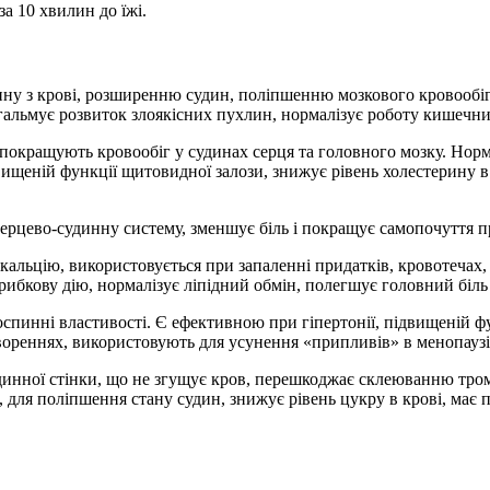
 за 10 хвилин до їжі.
ину з крові, розширенню судин, поліпшенню мозкового кровообігу
 гальмує розвиток злоякісних пухлин, нормалізує роботу кишечн
покращують кровообіг у судинах серця та головного мозку. Норм
ищеній функції щитовидної залози, знижує рівень холестерину в
 серцево-судинну систему, зменшує біль і покращує самопочуття п
 кальцію, використовується при запаленні придатків, кровотечах
ибкову дію, нормалізує ліпідний обмін, полегшує головний біль 
оспинні властивості. Є ефективною при гіпертонії, підвищеній ф
вореннях, використовують для усунення «припливів» в менопаузі
инної стінки, що не згущує кров, перешкоджає склеюванню тромб
, для поліпшення стану судин, знижує рівень цукру в крові, має