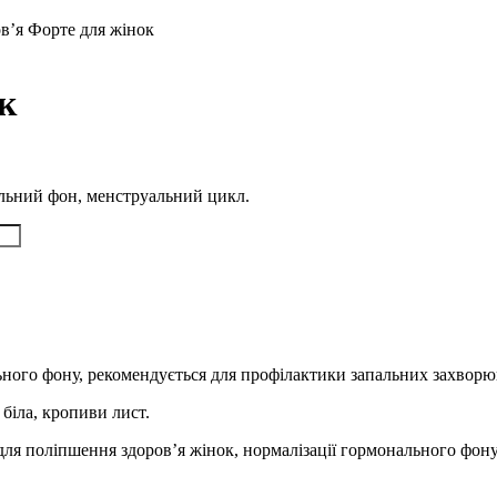
в’я Форте для жінок
к
альний фон, менструальний цикл.
ьного фону, рекомендується для профілактики запальних захворю
 біла, кропиви лист.
у для поліпшення здоров’я жінок, нормалізації гормонального фо