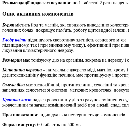
Рекомендації щодо застосування
: по 1 таблетці 2 рази на день
Опис активних компонентів
Буряк
містить йод та магній, які сприяють виведенню холестер
головних болях, покращує пам’ять, роботу щитовидної залози,
Глоду квіти
підвищують скоротливу здатність серцевого м’яза, 
підвищеному, так і при зниженому тиску), ефективний при підв
лікування клімактеричного неврозу.
Розмарин
має тонізуючу дію на організм, зокрема на нервову і
Конюшина червона
– натуральне джерело міді, магнію, хрому і
дезінтоксикаційну функцію печінки, має противірусну і протигр
Омела біла
має заспокійливі, протипухлинні, сечогінні та кров
запаленнях сечостатевої системи, маткових кровотечах, новоут
Кропиви лист
надає кровоспинну дію за рахунок зміцнення суд
жовчогінний та загальнозміцнюючий засіб при анемії, спаді сил
Протипоказання
: індивідуальна нестерпність до компонентів.
Форма випуску
: 60 таблеток по 500 мг.