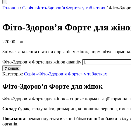
Головна
/
Серія «Фіто-Здоров’я Форте» у таблетках
/ Фіто-Здоро
Фіто-Здоров’я Форте для жіно
270.00
грн
Знімає запалення статевих органів у жінок, нормалізує гормон
Фіто-Здоров’я Форте для жінок quantity
У кошик
Категорія:
Серія «Фіто-Здоров’я Форте» у таблетках
Фіто-Здоров’я Форте для жінок
Фіто-Здоров’я Форте для жінок – сприяє нормалізації гормонал
Склад
: буряк, глоду квіти, розмарин, конюшина червона, омела
Показання
: рекомендується в якості біоактивної добавки в їж
органів.