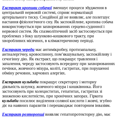
Екстракт кропиви собачої
зменшує процеси збудження в
центральній нервовій системі, сприяє нормалізації
артеріального тиску. Снодійної дії не виявляє, але полегшує
настання фізіологічного сну. Як заспокійливе, кропива собача
використовується при захворюваннях серцево-судинної і
нервової систем. Як спазмолітичний засіб застосовується при
проблемах з боку шлунково-кишкового тракту, при
хворобливих місячних, в клімактеричному періоді.
Екстракт череди
має антимікробну, протизапальну,
антиалергічну, кровоспинну, пом’якшувальну, заспокійливу і
сечогінну дію. Як екстракт, що покращує травлення і
запалення, череду застосовують всередину при захворюваннях
печінки, жовчного міхура, коліті, гастритах, при порушенні
обміну речовин, харчових алергіях.
Екстракт кульбаби
покращує секреторну і моторну
діяльність шлунку, жовчного міхура і кишківника. Його
застосовують при холециститах, гепатитах, гастритах зі
зниженою кислотністю, при хронічних запорах. Гіркота
кульбаби
посилює виділення соляної кислоти і жовчі, згубно
діє на наявних паразитів і перешкоджає повторним інвазіям.
Екстракт розторопші
виявляє гепатопротекторну дію, має