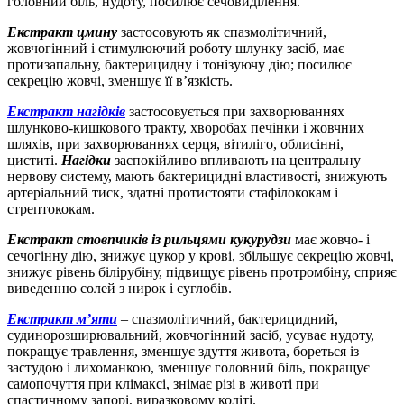
головний біль, нудоту, посилює сечовиділення.
Екстракт цмину
застосовують як спазмолітичний,
жовчогінний і стимулюючий роботу шлунку засіб, має
протизапальну, бактерицидну і тонізуючу дію; посилює
секрецію жовчі, зменшує її в’язкість.
Екстракт нагідків
застосовується при захворюваннях
шлунково-кишкового тракту, хворобах печінки і жовчних
шляхів, при захворюваннях серця, вітиліго, облисінні,
циститі.
Нагідки
заспокійливо впливають на центральну
нервову систему, мають бактерицидні властивості, знижують
артеріальний тиск, здатні протистояти стафілококам і
стрептококам.
Екстракт стовпчиків із рильцями кукурудзи
має жовчо- і
сечогінну дію, знижує цукор у крові, збільшує секрецію жовчі,
знижує рівень білірубіну, підвищує рівень протромбіну, сприяє
виведенню солей з нирок і суглобів.
Екстракт м’яти
– спазмолітичний, бактерицидний,
судинорозширювальний, жовчогінний засіб, усуває нудоту,
покращує травлення, зменшує здуття живота, бореться із
застудою і лихоманкою, зменшує головний біль, покращує
самопочуття при клімаксі, знімає різі в животі при
спастичному запорі, виразковому коліті.