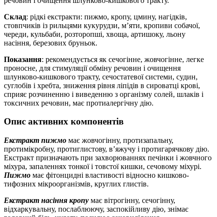
речовин і очищення шлунково-кишкового тракту.
Склад
: рідкі екстракти: пижмо, кропу, цмину, нагідків,
стовпчиків із рильцями кукурудзи, м’яти, кропиви собачої,
череди, кульбаби, розторопші, хвоща, артишоку, льону
насіння, березових бруньок.
Показання
: рекомендується як сечогінне, жовчогінне, легке
проносне, для стимуляції обміну речовин і очищення
шлунково-кишкового тракту, сечостатевої системи, судин,
суглобів і хребта, зниження рівня ліпідів в сироватці крові,
сприяє розчиненню і виведенню з організму солей, шлаків і
токсичних речовин, має протиалергічну дію.
Опис активних компонентів
Екстракт пижмо
має жовчогінну, протизапальну,
протимікробну, протиглистову, в’яжучу і протигарячкову дію.
Екстракт призначають при захворюваннях печінки і жовчного
міхура, запаленнях тонкої і товстої кишки, сечовому міхурі.
Пижмо
має фітонцидні властивості відносно кишково-
тифозних мікроорганізмів, круглих глистів.
Екстракт насіння кропу
має вітрогінну, сечогінну,
відхаркувальну, послаблюючу, заспокійливу дію, знімає