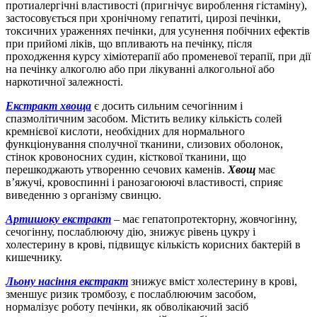
протиалергічні властивості (пригнічує вироблення гістаміну),
застосовується при хронічному гепатиті, цирозі печінки,
токсичних ураженнях печінки, для усунення побічних ефектів
при прийомі ліків, що впливають на печінку, після
проходження курсу хіміотерапії або променевої терапії, при дії
на печінку алкоголю або при лікуванні алкогольної або
наркотичної залежності.
Екстракт хвоща
є досить сильним сечогінним і
спазмолітичним засобом. Містить велику кількість солей
кремнієвої кислоти, необхідних для нормального
функціонування сполучної тканини, слизових оболонок,
стінок кровоносних судин, кісткової тканини, що
перешкоджають утворенню сечових каменів.
Хвощ
має
в’яжучі, кровоспинні і ранозагоюючі властивості, сприяє
виведенню з організму свинцю.
Артишоку екстракт
– має гепатопротекторну, жовчогінну,
сечогінну, послаблюючу дію, знижує рівень цукру і
холестерину в крові, підвищує кількість корисних бактерій в
кишечнику.
Льону насіння екстракт
знижує вміст холестерину в крові,
зменшує ризик тромбозу, є послаблюючим засобом,
нормалізує роботу печінки, як обволікаючий засіб