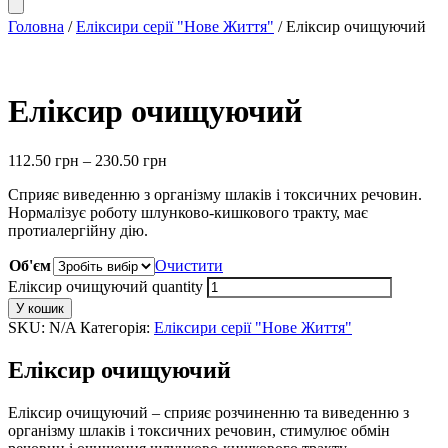
Головна
/
Еліксири серії "Нове Життя"
/ Еліксир очищуючий
Еліксир очищуючий
112.50
грн
–
230.50
грн
Сприяє виведенню з організму шлаків і токсичних речовин.
Нормалізує роботу шлунково-кишкового тракту, має
протиалергійну дію.
Об'єм
Очистити
Еліксир очищуючий quantity
У кошик
SKU:
N/A
Категорія:
Еліксири серії "Нове Життя"
Еліксир очищуючий
Еліксир очищуючий – сприяє розчиненню та виведенню з
організму шлаків і токсичних речовин, стимулює обмін