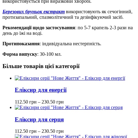
використовується при виразковій хворобі.
Березових бруньок екстракт
використовують як сечогінний,
протизапальний, спазмолітичний та дезінфікуючий засіб.
Рекомендації щодо застосування
: по 5-7 крапель 2-3 рази на
день до їжі на воді.
Протипоказання
: індивідуальна нестерпність.
Форма випуску
: 30-100 мл.
Більше товарів цієї категорії
Еліксир для енергії
112.50
грн
–
230.50
грн
Еліксир для серця
112.50
грн
–
230.50
грн