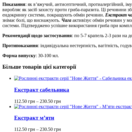
Показання
: як в’яжучий, антисептичний, протиалергійний, ім
виробляє як засіб захисту проти гриба-паразита. Ці речовини 
ендокринну системи, покращують обмін речовин.
Екстракт ч
знімає болі, що виснажують.
Чага
активізує обмін речовин у мо
системи. Підтверджено успішне використання гриба при компле
Рекомендації щодо застосування
: по 5-7 крапель 2-3 рази на д
Протипоказання
: індивідуальна нестерпність, вагітність, году
Форма випуску
: 30-100 мл.
Більше товарів цієї категорії
Екстракт сабельника
112.50
грн
–
230.50
грн
Екстракт м’яти
112.50
грн
–
230.50
грн