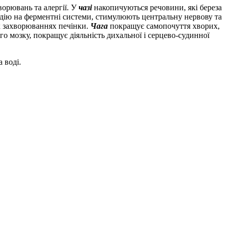
орювань та алергії. У
чазі
накопичуються речовини, які береза
у дію на ферментні системи, стимулюють центральну нервову та
 захворюваннях печінки.
Чага
покращує самопочуття хворих,
о мозку, покращує діяльність дихальної і серцево-судинної
а воді.