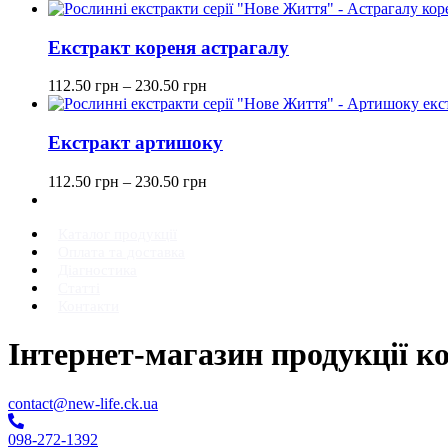
Екстракт кореня астрагалу
112.50
грн
–
230.50
грн
Екстракт артишоку
112.50
грн
–
230.50
грн
Каталог продукції
Оплата та доставка
Діагностика
Статті
Контакти
Інтернет-магазин продукції к
contact@new-life.ck.ua
098-272-1392