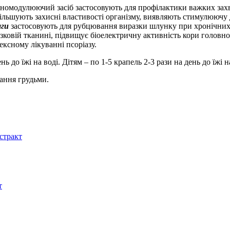
уномодулюючий засіб застосовують для профілактики важких захв
збільшують захисні властивості організму, виявляють стимулююч
аги
застосовують для рубцювання виразки шлунку при хронічних
зковій тканині, підвищує біоелектричну активність кори головног
ксному лікуванні псоріазу.
ень до їжі на воді. Дітям – по 1-5 крапель 2-3 рази на день до їжі н
вання грудьми.