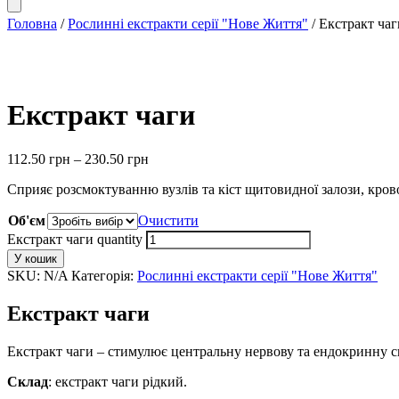
Головна
/
Рослинні екстракти серії "Нове Життя"
/ Екстракт чаг
Екстракт чаги
112.50
грн
–
230.50
грн
Сприяє розсмоктуванню вузлів та кіст щитовидної залози, кров
Об'єм
Очистити
Екстракт чаги quantity
У кошик
SKU:
N/A
Категорія:
Рослинні екстракти серії "Нове Життя"
Екстракт чаги
Екстракт чаги – стимулює центральну нервову та ендокринну си
Склад
: екстракт чаги рідкий.