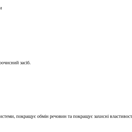
и
оочисний засіб.
стеми, покращує обмін речовин та покращує захисні властивості