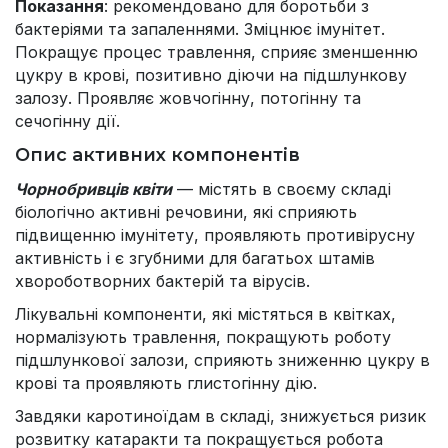
Показання
: рекомендовано для боротьби з
бактеріями та запаленнями. Зміцнює імунітет.
Покращує процес травлення, сприяє зменшенню
цукру в крові, позитивно діючи на підшлункову
залозу. Проявляє жовчогінну, потогінну та
сечогінну дії.
Опис активних компонентів
Чорнобривців квіти
— містять в своєму складі
біологічно активні речовини, які сприяють
підвищенню імунітету, проявляють противірусну
активність і є згубними для багатьох штамів
хвороботворних бактерій та вірусів.
Лікувальні компоненти, які містяться в квітках,
нормалізують травлення, покращують роботу
підшлункової залози, сприяють зниженню цукру в
крові та проявляють глистогінну дію.
Завдяки каротиноїдам в складі, знижується ризик
розвитку катаракти та покращується робота