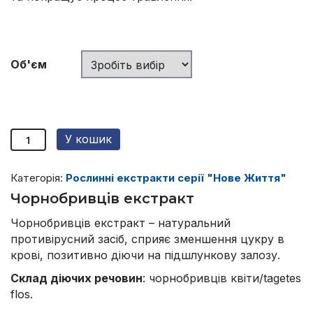
Об'єм
Чорнобривців
У кошик
екстракт
quantity
Категорія:
Рослинні екстракти серії "Нове Життя"
Чорнобривців екстракт
Чорнобривців екстракт – натуральний
противірусний засіб, сприяє зменшення цукру в
крові, позитивно діючи на підшлункову залозу.
Склад діючих речовин
: чорнобривців квіти/tagetes
flos.