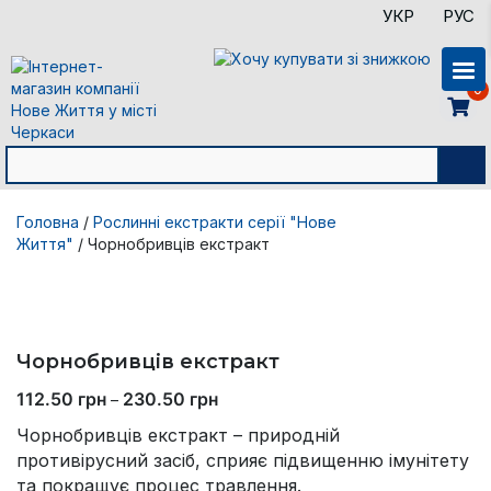
УКР
РУС
0
Головна
/
Рослинні екстракти серії "Нове
Життя"
/ Чорнобривців екстракт
Чорнобривців екстракт
112.50
грн
230.50
грн
–
Чорнобривців екстракт – природній
противірусний засіб, сприяє підвищенню імунітету
та покращує процес травлення.