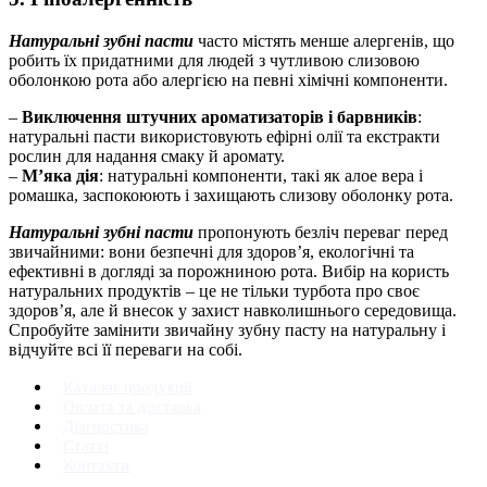
Натуральні зубні пасти
часто містять менше алергенів, що
робить їх придатними для людей з чутливою слизовою
оболонкою рота або алергією на певні хімічні компоненти.
–
Виключення штучних ароматизаторів і барвників
:
натуральні пасти використовують ефірні олії та екстракти
рослин для надання смаку й аромату.
–
М’яка дія
: натуральні компоненти, такі як алое вера і
ромашка, заспокоюють і захищають слизову оболонку рота.
Натуральні зубні пасти
пропонують безліч переваг перед
звичайними: вони безпечні для здоров’я, екологічні та
ефективні в догляді за порожниною рота. Вибір на користь
натуральних продуктів – це не тільки турбота про своє
здоров’я, але й внесок у захист навколишнього середовища.
Спробуйте замінити звичайну зубну пасту на натуральну і
відчуйте всі її переваги на собі.
Каталог продукції
Оплата та доставка
Діагностика
Статті
Контакти