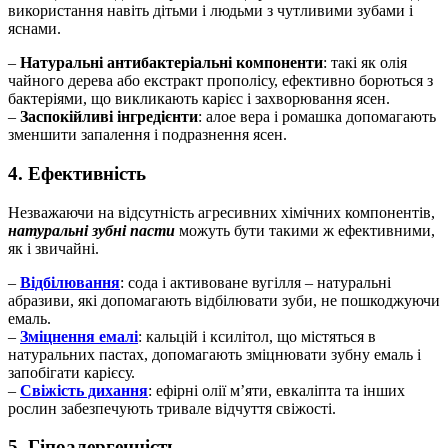
використання навіть дітьми і людьми з чутливими зубами і
яснами.
–
Натуральні антибактеріальні компоненти
: такі як олія
чайного дерева або екстракт прополісу, ефективно борються з
бактеріями, що викликають карієс і захворювання ясен.
–
Заспокійливі інгредієнти
: алое вера і ромашка допомагають
зменшити запалення і подразнення ясен.
4. Ефективність
Незважаючи на відсутність агресивних хімічних компонентів,
натуральні зубні пасти
можуть бути такими ж ефективними,
як і звичайні.
–
Відбілювання
: сода і активоване вугілля – натуральні
абразиви, які допомагають відбілювати зуби, не пошкоджуючи
емаль.
–
Зміцнення емалі
: кальцій і ксилітол, що містяться в
натуральних пастах, допомагають зміцнювати зубну емаль і
запобігати карієсу.
–
Свіжість дихання
: ефірні олії м’яти, евкаліпта та інших
рослин забезпечують тривале відчуття свіжості.
5. Гіпоалергенність