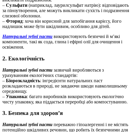
–
Сульфати
(наприклад, лаурилсульфат натрію): відповідають
за піноутворення, але можуть викликати сухість і подразнення
слизової оболонки.
–
Фторид
: хоча він корисний для запобігання карієсу, його
надлишок може бути шкідливим, особливо для дітей.
Натуральні зубні пасти
використовують безпечні й м’які
компоненти, такі як сода, глина і ефірні олії для очищення і
освіження.
2. Екологічність
Натуральні зубні пасти
зазвичай виробляються з
урахуванням екологічних стандартів:
–
Біорозкладність
: інгредієнти натуральних паст
розкладаються в природі, не завдаючи шкоди навколишньому
середовищу.
–
Упаковка
: багато виробників використовують екологічно
чисту упаковку, яка піддається переробці або компостуванню.
3. Безпека для здоров’я
Натуральні зубні пасти
переважно гіпоалергенні і не містять
потенційно шкідливих речовин, що робить їх безпечними для