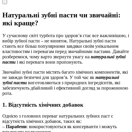
Натуральні зубні пасти чи звичайні:
які краще?
У сучасному світі турбота про здоров’я стає все важливішою, і
вибір зубної пасти – не виняток. Натуральні зубні пасти
стають все більш популярними завдяки своїм унікальним
властивостям і перевагам перед звичайними пастами. Давайте
розберемося, чому варто звернути увагу на
натуральні зубні
пасти
і які переваги вони пропонують.
Звичайні зубні пасти містять багато хімічних компонентів, які
не завжди безпечні для здоров’я. У той час як
натуральні
зубні пасти
виготовляються з природних інгредієнтів, які
забезпечують дбайливий і ефективний догляд за порожниною
рота.
1. Відсутність хімічних добавок
Однією з головних переваг натуральних зубних паст є
відсутність хімічних добавок, таких як:
–
Парабени
: використовуються як консерванти і можуть
викликати подразнення.